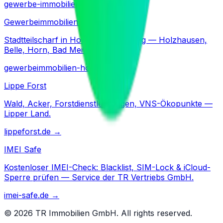
gewerbe-immobilien-lippe.de
→
Gewerbeimmobilien Horn
Stadtteilscharf in Horn-Bad Meinberg — Holzhausen,
Belle, Horn, Bad Meinberg.
gewerbeimmobilien-horn.de
→
Lippe Forst
Wald, Acker, Forstdienstleistungen, VNS-Ökopunkte —
Lipper Land.
lippeforst.de
→
IMEI Safe
Kostenloser IMEI-Check: Blacklist, SIM-Lock & iCloud-
Sperre prüfen — Service der TR Vertriebs GmbH.
imei-safe.de
→
©
2026
TR Immobilien GmbH. All rights reserved.