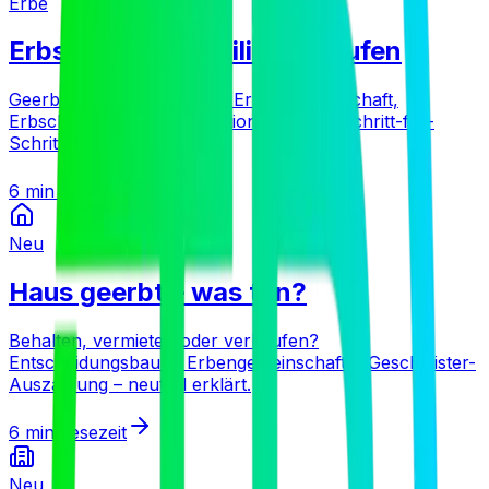
Erbe
Erbschaftsimmobilie verkaufen
Geerbtes Haus verkaufen: Erbengemeinschaft,
Erbschaftssteuer, Spekulationsfrist und Schritt-für-
Schritt-Ablauf erklärt.
6 min
Lesezeit
Neu
Haus geerbt – was tun?
Behalten, vermieten oder verkaufen?
Entscheidungsbaum, Erbengemeinschaft & Geschwister-
Auszahlung – neutral erklärt.
6 min
Lesezeit
Neu