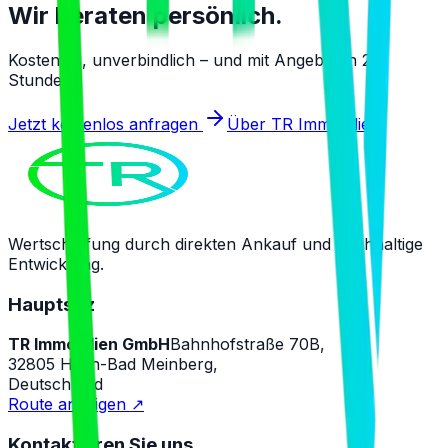
Wir beraten persönlich.
Kostenlos, unverbindlich – und mit Angebot in 24
Stunden.
Jetzt kostenlos anfragen
Über TR Immobilien
Wertschaffung durch direkten Ankauf und nachhaltige
Entwicklung.
Hauptsitz
TR Immobilien GmbH
Bahnhofstraße 70B,
32805 Horn-Bad Meinberg,
Deutschland
Route anzeigen ↗
Kontaktieren Sie uns