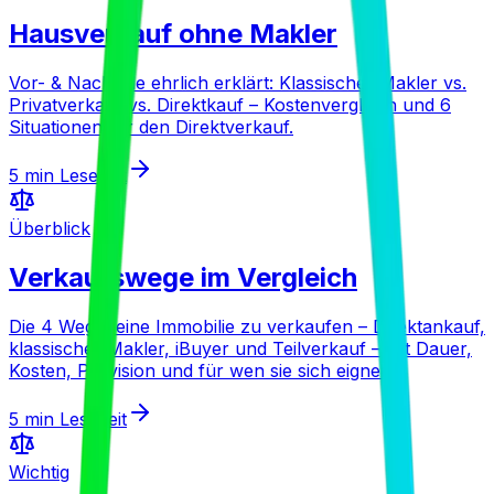
Hausverkauf ohne Makler
Vor- & Nachteile ehrlich erklärt: Klassischer Makler vs.
Privatverkauf vs. Direktkauf – Kostenvergleich und 6
Situationen für den Direktverkauf.
5 min
Lesezeit
Überblick
Verkaufswege im Vergleich
Die 4 Wege, eine Immobilie zu verkaufen – Direktankauf,
klassischer Makler, iBuyer und Teilverkauf – mit Dauer,
Kosten, Provision und für wen sie sich eignen.
5 min
Lesezeit
Wichtig