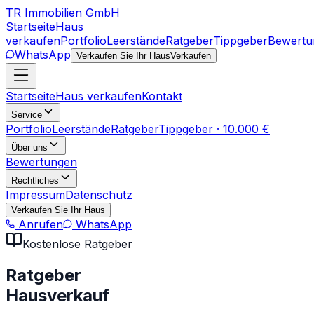
TR Immobilien GmbH
Startseite
Haus
verkaufen
Portfolio
Leerstände
Ratgeber
Tippgeber
Bewertu
WhatsApp
Verkaufen Sie Ihr Haus
Verkaufen
Startseite
Haus verkaufen
Kontakt
Service
Portfolio
Leerstände
Ratgeber
Tippgeber · 10.000 €
Über uns
Bewertungen
Rechtliches
Impressum
Datenschutz
Verkaufen Sie Ihr Haus
Anrufen
WhatsApp
Kostenlose Ratgeber
Ratgeber
Hausverkauf