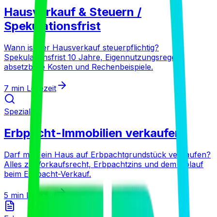
Hausverkauf & Steuern /
Spekulationsfrist
Wann ist der Hausverkauf steuerpflichtig?
Spekulationsfrist 10 Jahre, Eigennutzungsregel,
absetzbare Kosten und Rechenbeispiele.
7 min
Lesezeit
Spezial
Erbpacht-Immobilien verkaufen
Darf man ein Haus auf Erbpachtgrundstück verkaufen?
Alles zu Vorkaufsrecht, Erbpachtzins und dem Ablauf
beim Erbpacht-Verkauf.
5 min
Lesezeit