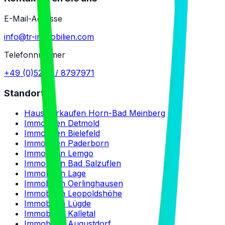
E-Mail-Adresse
info@tr-immobilien.com
Telefonnummer
+49 (0)5234 / 8797971
Standorte
Haus verkaufen Horn-Bad Meinberg
Immobilien Detmold
Immobilien Bielefeld
Immobilien Paderborn
Immobilien Lemgo
Immobilien Bad Salzuflen
Immobilien Lage
Immobilien Oerlinghausen
Immobilien Leopoldshöhe
Immobilien Lügde
Immobilien Kalletal
Immobilien Augustdorf