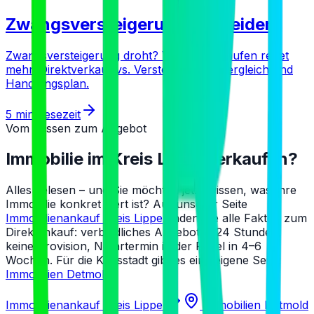
Zwangsversteigerung vermeiden
Zwangsversteigerung droht? Vorher verkaufen rettet
mehr. Direktverkauf vs. Versteigerung – Vergleich und
Handlungsplan.
5 min
Lesezeit
Vom Wissen zum Angebot
Immobilie im Kreis Lippe verkaufen?
Alles gelesen – und Sie möchten jetzt wissen, was Ihre
Immobilie konkret wert ist? Auf unserer Seite
Immobilienankauf Kreis Lippe
finden Sie alle Fakten zum
Direktankauf: verbindliches Angebot in 24 Stunden,
keine Provision, Notartermin in der Regel in 4–6
Wochen. Für die Kreisstadt gibt es eine eigene Seite:
Immobilien Detmold
.
Immobilienankauf Kreis Lippe
Immobilien Detmold