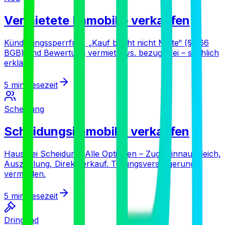
Vermietete Immobilie verkaufen
Kündigungssperrfrist, „Kauf bricht nicht Miete“ (§ 566
BGB) und Bewertung vermietet vs. bezugsfrei – sachlich
erklärt.
5 min
Lesezeit
Scheidung
Scheidungsimmobilie verkaufen
Haus bei Scheidung: Alle Optionen – Zugewinnausgleich,
Auszahlung, Direktverkauf. Teilungsversteigerung
vermeiden.
5 min
Lesezeit
Dringend