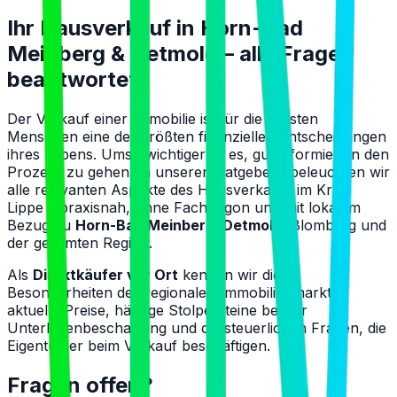
Ihr Hausverkauf in Horn-Bad
Meinberg & Detmold – alle Fragen
beantwortet
Der Verkauf einer Immobilie ist für die meisten
Menschen eine der größten finanziellen Entscheidungen
ihres Lebens. Umso wichtiger ist es, gut informiert in den
Prozess zu gehen. In unseren Ratgebern beleuchten wir
alle relevanten Aspekte des Hausverkaufs im Kreis
Lippe – praxisnah, ohne Fachjargon und mit lokalem
Bezug zu
Horn-Bad Meinberg, Detmold
, Blomberg und
der gesamten Region.
Als
Direktkäufer vor Ort
kennen wir die
Besonderheiten des regionalen Immobilienmarkts:
aktuelle Preise, häufige Stolpersteine bei der
Unterlagenbeschaffung und die steuerlichen Fragen, die
Eigentümer beim Verkauf beschäftigen.
Fragen offen?