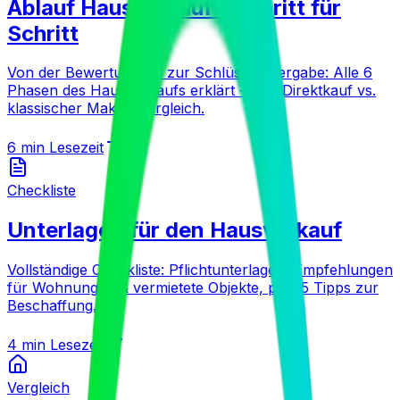
Ablauf Hausverkauf – Schritt für
Schritt
Von der Bewertung bis zur Schlüsselübergabe: Alle 6
Phasen des Hausverkaufs erklärt – inkl. Direktkauf vs.
klassischer Makler Vergleich.
6 min
Lesezeit
Checkliste
Unterlagen für den Hausverkauf
Vollständige Checkliste: Pflichtunterlagen, Empfehlungen
für Wohnungen & vermietete Objekte, plus 5 Tipps zur
Beschaffung.
4 min
Lesezeit
Vergleich