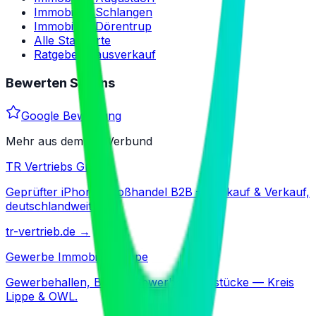
Immobilien Schlangen
Immobilien Dörentrup
Alle Standorte
Ratgeber Hausverkauf
Bewerten Sie uns
Google Bewertung
Mehr aus dem TR-Verbund
TR Vertriebs GmbH
Geprüfter iPhone-Großhandel B2B — Ankauf & Verkauf,
deutschlandweit.
tr-vertrieb.de
→
Gewerbe Immobilien Lippe
Gewerbehallen, Büros, Gewerbegrundstücke — Kreis
Lippe & OWL.