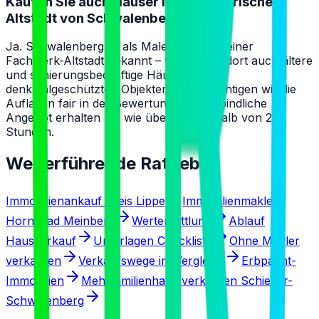
Kaufen Sie auch Häuser in der historischen
Altstadt von Schwalenberg?
Ja. Schwalenberg ist als Malerstadt mit seiner
Fachwerk-Altstadt bekannt – wir kaufen dort auch ältere
und sanierungsbedürftige Häuser. Bei
denkmalgeschützten Objekten berücksichtigen wir die
Auflagen fair in der Bewertung; das verbindliche
Angebot erhalten Sie wie überall innerhalb von 24
Stunden.
Weiterführende Ratgeber
Immobilienankauf Kreis Lippe
Immobilienmakler
Horn-Bad Meinberg
Wertermittlung
Ablauf
Hausverkauf
Unterlagen Checkliste
Ohne Makler
verkaufen
Verkaufswege im Vergleich
Erbpacht-
Immobilien
Mehrfamilienhaus verkaufen Schieder-
Schwalenberg