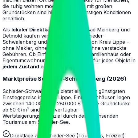
die ruhig wohnen möchten. Häuser mit großen
Grundstücken sind hier noch zu günstigen Konditionen
erhältlich.
Als
lokaler Direktkäufer
aus Horn-Bad Meinberg und
Detmold kaufen wir Immobilien in
Schieder-
Schwalenberg
und der gesamten Region
Kreis Lippe
–
ohne Makler, ohne Wartezeiten und ohne versteckte
Gebühren. Ob Einfamilienhaus, Mehrfamilienhaus oder
Eigentumswohnung – wir unterbreiten für jedes Objekt in
jedem Zustand
ein faires Angebot.
Marktpreise
Schieder-Schwalenberg
(
2026
)
Schieder-Schwalenberg bietet einige der günstigsten
Einstiegspreise im Kreis Lippe. Einfamilienhäuser liegen
zwischen 140.000 und 280.000 €. Große Grundstücke
ab 50 €/m² sind noch verfügbar –
Wertsteigerungspotenzial durch den wachsenden
Tourismus am Schieder-See.
Direktlage am Schieder-See (Tourismus, Freizeit)