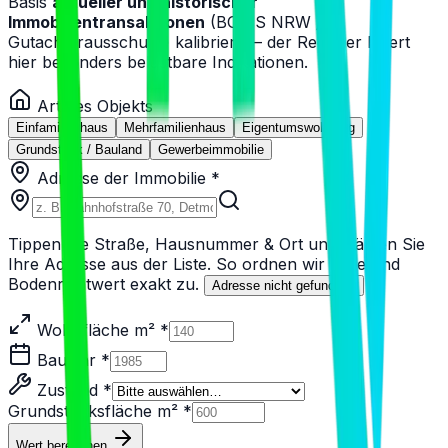
Basis
aktueller und historischer
Immobilientransaktionen
(BORIS NRW /
Gutachterausschuss) kalibriert — der Rechner liefert
hier besonders belastbare Indikationen.
Art des Objekts
Einfamilienhaus
Mehrfamilienhaus
Eigentumswohnung
Grundstück / Bauland
Gewerbeimmobilie
Adresse der Immobilie *
Tippen Sie Straße, Hausnummer & Ort und wählen Sie
Ihre Adresse aus der Liste. So ordnen wir Lage und
Bodenrichtwert exakt zu.
Adresse nicht gefunden?
Wohnfläche m² *
Baujahr *
Zustand *
Grundstücksfläche m² *
Wert berechnen