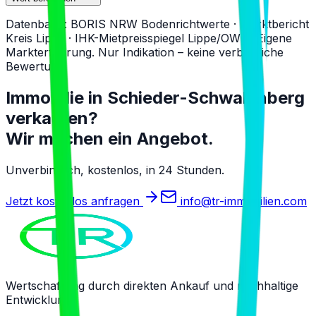
Datenbasis: BORIS NRW Bodenrichtwerte · Marktbericht
Kreis Lippe · IHK-Mietpreisspiegel Lippe/OWL · Eigene
Markterfahrung. Nur Indikation – keine verbindliche
Bewertung.
Immobilie in
Schieder-Schwalenberg
verkaufen?
Wir machen ein Angebot.
Unverbindlich, kostenlos, in 24 Stunden.
Jetzt kostenlos anfragen
info@tr-immobilien.com
Wertschaffung durch direkten Ankauf und nachhaltige
Entwicklung.