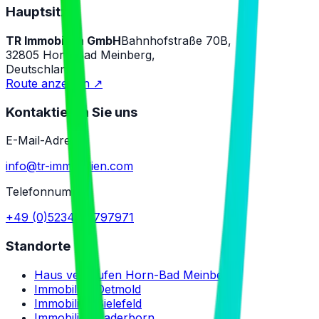
Hauptsitz
TR Immobilien GmbH
Bahnhofstraße 70B,
32805 Horn-Bad Meinberg,
Deutschland
Route anzeigen ↗
Kontaktieren Sie uns
E-Mail-Adresse
info@tr-immobilien.com
Telefonnummer
+49 (0)5234 / 8797971
Standorte
Haus verkaufen Horn-Bad Meinberg
Immobilien Detmold
Immobilien Bielefeld
Immobilien Paderborn