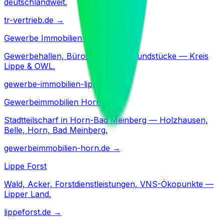
deutschlandweit.
tr-vertrieb.de
→
Gewerbe Immobilien Lippe
Gewerbehallen, Büros, Gewerbegrundstücke — Kreis
Lippe & OWL.
gewerbe-immobilien-lippe.de
→
Gewerbeimmobilien Horn
Stadtteilscharf in Horn-Bad Meinberg — Holzhausen,
Belle, Horn, Bad Meinberg.
gewerbeimmobilien-horn.de
→
Lippe Forst
Wald, Acker, Forstdienstleistungen, VNS-Ökopunkte —
Lipper Land.
lippeforst.de
→