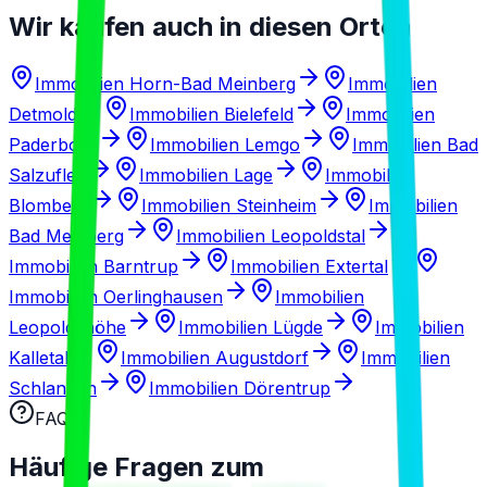
Wir kaufen auch in diesen Orten
Immobilien
Horn-Bad Meinberg
Immobilien
Detmold
Immobilien
Bielefeld
Immobilien
Paderborn
Immobilien
Lemgo
Immobilien
Bad
Salzuflen
Immobilien
Lage
Immobilien
Blomberg
Immobilien
Steinheim
Immobilien
Bad Meinberg
Immobilien
Leopoldstal
Immobilien
Barntrup
Immobilien
Extertal
Immobilien
Oerlinghausen
Immobilien
Leopoldshöhe
Immobilien
Lügde
Immobilien
Kalletal
Immobilien
Augustdorf
Immobilien
Schlangen
Immobilien
Dörentrup
FAQ
Häufige Fragen zum