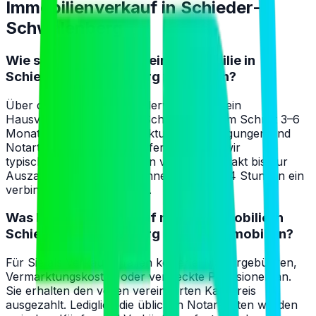
Immobilienverkauf in
Schieder-
Schwalenberg
Wie schnell kann ich meine Immobilie in
Schieder-Schwalenberg verkaufen?
Über den klassischen Maklerweg dauert ein
Hausverkauf in Schieder-Schwalenberg im Schnitt 3–6
Monate – inklusive Vermarktung, Besichtigungen und
Notartermin. Als Direktkäufer benötigen wir
typischerweise 2–4 Wochen vom Erstkontakt bis zur
Auszahlung. Sie erhalten innerhalb von 24 Stunden ein
verbindliches Kaufangebot.
Was kostet der Verkauf meiner Immobilie in
Schieder-Schwalenberg über TR Immobilien?
Für Sie als Verkäufer fallen keinerlei Maklergebühren,
Vermarktungskosten oder versteckte Provisionen an.
Sie erhalten den vollen vereinbarten Kaufpreis
ausgezahlt. Lediglich die üblichen Notarkosten werden