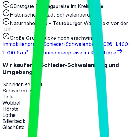
Günstigste Einstiegspreise im Kreis Lippe
Historische Altstadt Schwalenberg
Naturnahe Lage – Teutoburger Wald direkt vor der
Tür
Große Grundstücke noch erschwinglich
Immobilienpreise Schieder-Schwalenberg 2026: 1.400–
1.700 €/m² – alle Immobilienpreise im Kreis Lippe
Wir kaufen in
Schieder-Schwalenberg
und
Umgebung
Schieder Kernort
Schwalenberg
Talle
Wöbbel
Hörste
Lothe
Billerbeck
Glashütte