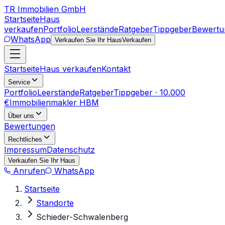
TR Immobilien GmbH
Startseite
Haus
verkaufen
Portfolio
Leerstände
Ratgeber
Tippgeber
Bewertu
WhatsApp
Verkaufen Sie Ihr Haus
Verkaufen
Startseite
Haus verkaufen
Kontakt
Service
Portfolio
Leerstände
Ratgeber
Tippgeber · 10.000
€
Immobilienmakler HBM
Über uns
Bewertungen
Rechtliches
Impressum
Datenschutz
Verkaufen Sie Ihr Haus
Anrufen
WhatsApp
Startseite
Standorte
Schieder-Schwalenberg