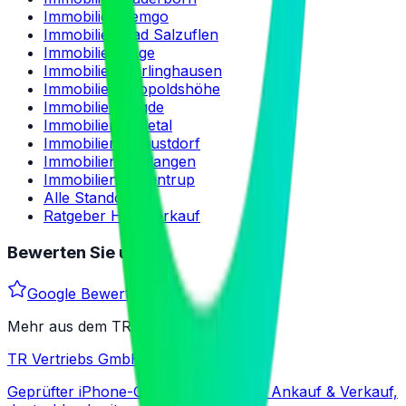
Immobilien Lemgo
Immobilien Bad Salzuflen
Immobilien Lage
Immobilien Oerlinghausen
Immobilien Leopoldshöhe
Immobilien Lügde
Immobilien Kalletal
Immobilien Augustdorf
Immobilien Schlangen
Immobilien Dörentrup
Alle Standorte
Ratgeber Hausverkauf
Bewerten Sie uns
Google Bewertung
Mehr aus dem TR-Verbund
TR Vertriebs GmbH
Geprüfter iPhone-Großhandel B2B — Ankauf & Verkauf,