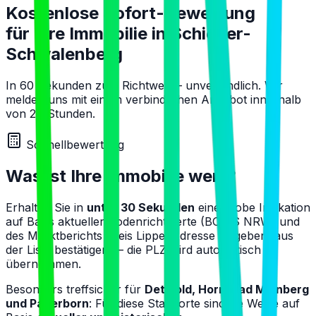
Kostenlose Sofort-Bewertung
für Ihre Immobilie in
Schieder-
Schwalenberg
In 60 Sekunden zum Richtwert – unverbindlich. Wir
melden uns mit einem verbindlichen Angebot innerhalb
von 24 Stunden.
Schnellbewertung
Was ist Ihre Immobilie wert?
Erhalten Sie in
unter 30 Sekunden
eine grobe Indikation
auf Basis aktueller Bodenrichtwerte (BORIS NRW) und
des Marktberichts Kreis Lippe. Adresse eingeben, aus
der Liste bestätigen — die PLZ wird automatisch
übernommen.
Besonders treffsicher für
Detmold, Horn-Bad Meinberg
und Paderborn
: Für diese Standorte sind die Werte auf