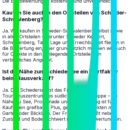
Die Erstbewertung ist kostenlos und unverbindlich.
Kaufen Sie auch in den Ortsteilen von Schieder-
Schwalenberg?
Ja. Wir kaufen in Schieder-Schwalenberg selbst sowie
in allen Ortsteilen – darunter Schieder Kernort,
Schwalenberg, Talle. Lage und Erreichbarkeit fließen in
die Bewertung ein, aber grundsätzlich machen wir auch
für Objekte in den umliegenden Ortsteilen ein
verbindliches Angebot.
Ist die Nähe zum Schiedersee ein Wertfaktor
beim Hausverkauf?
Ja. Der Schiedersee ist das Freizeit- und
Tourismuszentrum des südlichen Kreises Lippe – die
Nähe zu See, Promenade und Naherholung ist für
Käufer ein greifbares Plus, gerade bei Objekten mit
Garten oder Blicklage. Der Freizeitwert fließt neben
Zustand und Bodenrichtwert in unsere Bewertung ein.