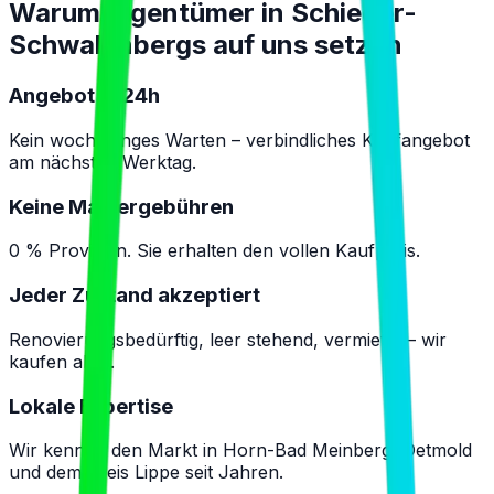
Warum Eigentümer in
Schieder-
Schwalenbergs
auf uns setzen
Angebot in 24h
Kein wochelanges Warten – verbindliches Kaufangebot
am nächsten Werktag.
Keine Maklergebühren
0 % Provision. Sie erhalten den vollen Kaufpreis.
Jeder Zustand akzeptiert
Renovierungsbedürftig, leer stehend, vermietet – wir
kaufen alles.
Lokale Expertise
Wir kennen den Markt in Horn-Bad Meinberg, Detmold
und dem Kreis Lippe seit Jahren.