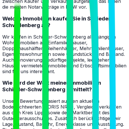
zwischen Käufer und Verkäufer aufgeteilt – das sehen
die meisten Notarverträge in NRW vor.
Welche Immobilien kaufen Sie in Schieder-
Schwalenberg an?
Wir kaufen in Schieder-Schwalenberg alle gängigen
Wohnimmobilien an: Einfamilienhäuser,
Doppelhaushälften, Reihenhäuser, Mehrfamilienhäuser,
Eigentumswohnungen sowie Grundstücke und Bauland.
Auch renovierungsbedürftige Objekte, leerstehende
Häuser, vermietete Immobilien und Erbschaftsimmobilien
sind für uns interessant.
Wie wird der Wert meiner Immobilie in
Schieder-Schwalenberg ermittelt?
Unsere Bewertung basiert auf den aktuellen
Bodenrichtwerten (BORIS NRW), Vergleichsverkäufen
aus dem Kreis Lippe sowie dem Marktbericht des
Gutachterausschusses. Zusätzlich berücksichtigen wir
Lage, Zustand, Baujahr, Energieklasse und Ausstattung.